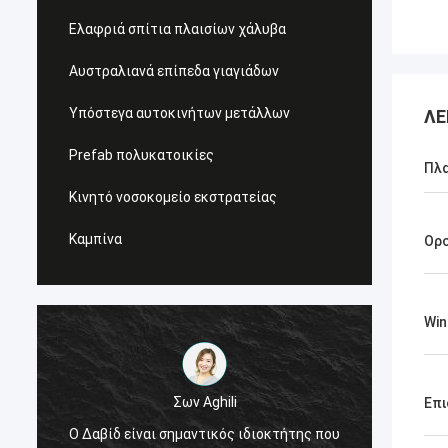
Ελαφριά σπίτια πλαισίων χάλυβα
Αυστραλιανά επίπεδα γιαγιάδων
Υπόστεγα αυτοκινήτων μετάλλων
ΛΕ
Prefab πολυκατοικίες
Πλα
Κινητό νοσοκομείο εκστρατείας
Καμπίνα
Ορ
Wi
Σων Aghili
Επι
Συστήν
Ο Δαβίδ είναι σημαντικός ιδιοκτήτης που
μπλε 