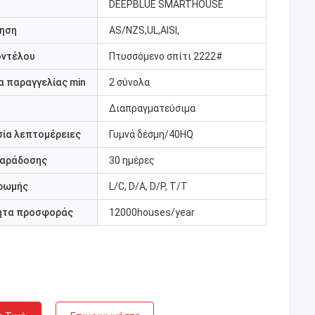
DEEPBLUE SMARTHOUSE
ηση
AS/NZS,UL,AISI,
οντέλου
Πτυσσόμενο σπίτι 2222#
 παραγγελίας min
2 σύνολα
Διαπραγματεύσιμα
ία λεπτομέρειες
Γυμνά δέσμη/40HQ
παράδοσης
30 ημέρες
ρωμής
L/C, D/A, D/P, T/T
ητα προσφοράς
12000houses/year