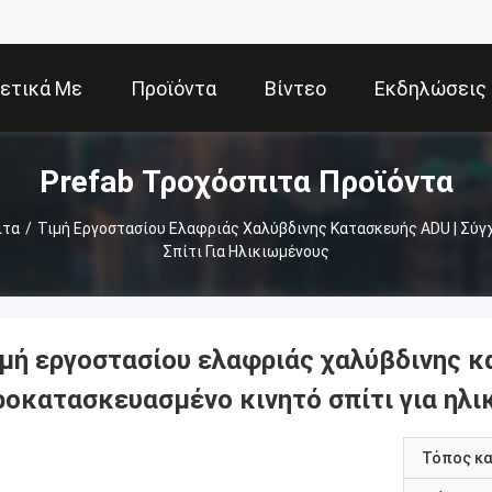
ετικά Με
Προϊόντα
Βίντεο
Εκδηλώσεις
Prefab Τροχόσπιτα Προϊόντα
Εμάς
ιτα
/
Τιμή Εργοστασίου Ελαφριάς Χαλύβδινης Κατασκευής ADU | Σύ
Σπίτι Για Ηλικιωμένους
ιμή εργοστασίου ελαφριάς χαλύβδινης κ
ροκατασκευασμένο κινητό σπίτι για ηλ
Τόπος κ