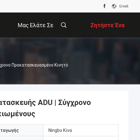
Greek
Μας Ελάτε Σε
Ζητήστε Ένα
Επαφή Με
Απόσπασμα
γχρονο Προκατασκευασμένο Κινητό
ατασκευής ADU | Σύγχρονο
ικιωμένους
αταγωγής
Ningbo Κίνα