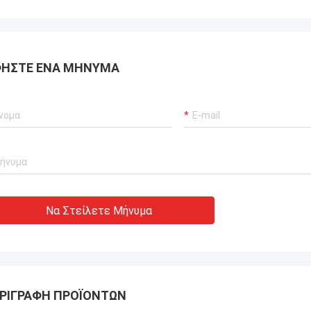
πολύ σοβαρή και αρμόδι
χνουν τις με χαλύβδινο σκελετό
εμπιστεύομαι.
 κατοικίας που μπορούν να
ν οπουδήποτε στον κόσμο.
ΉΣΤΕ ΈΝΑ ΜΉΝΥΜΑ
Να Στείλετε Μήνυμα
ΡΙΓΡΑΦΉ ΠΡΟΪΌΝΤΩΝ