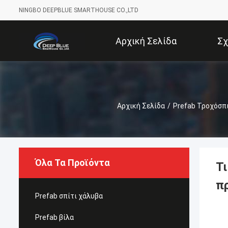
NINGBO DEEPBLUE SMARTHOUSE CO.,LTD
Αρχική Σελίδα
Σχ
Αρχική Σελίδα
/
Prefab Τροχόσπ
Όλα Τα Προϊόντα
Τ
π
Prefab σπίτι χάλυβα
Prefab βίλα