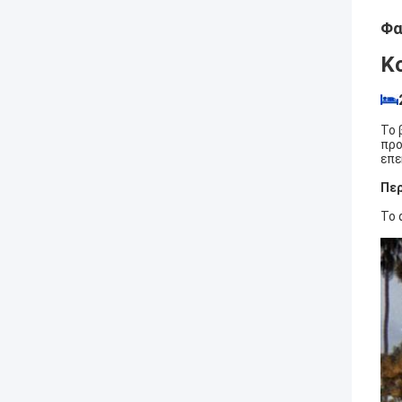
Φα
Κ
Το 
προ
επε
Περ
Το 