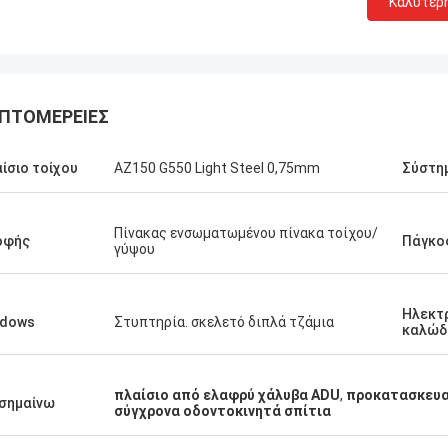
Καλύτερ
ΠΤΟΜΈΡΕΙΕΣ
ίσιο τοίχου
AZ150 G550 Light Steel 0,75mm
Σύστη
Πίνακας ενσωματωμένου πίνακα τοίχου/
οφής
Πάγκο
γύψου
Ηλεκτ
ndows
Στυπτηρία. σκελετό διπλά τζάμια
καλώδ
Τύμβοι του Michael
πλαίσιο από ελαφρύ χάλυβα ADU
,
προκατασκευασ
Gary
σημαίνω
σύγχρονα οδοντοκινητά σπίτια
ω ιδιαίτερα το Δαβίδ από βαθύ
Η ομαδική εργασία του D
Smarthouse για τους ανθρώπους