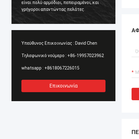
είναι πολύ αρμόδιοι, πεπειραμένοι, και
που ψά
γρήγοροι απαντώντας πελάτες.
.
λύσεις
σταλού
ΑΦ
Υπεύθυνος Επικοινωνίας :
David Chen
Τηλεφωνικό νούμερο :
+86-19957023962
whatsapp :
+8618067226015
Επικοινωνία
ΠΕ