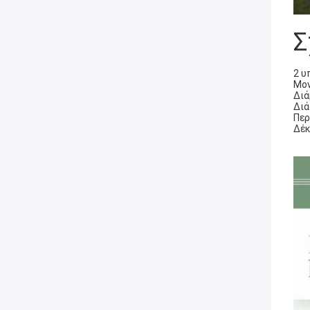
Σ
2 υ
Μον
Διά
Διά
Περ
Δέκ