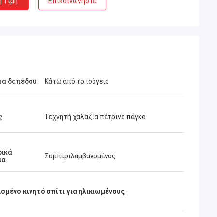
η Τιμή
Επικοινωνήστε
μα δαπέδου
Κάτω από το ισόγειο
ς
Τεχνητή χαλαζία πέτρινο πάγκο
ρικά
Συμπεριλαμβανομένος
ια
μένο κινητό σπίτι για ηλικιωμένους
,
Βαρίδι
eepblue είναι
Τι μια θαυμάσια ομάδα, εγώ είναι ευτυχής