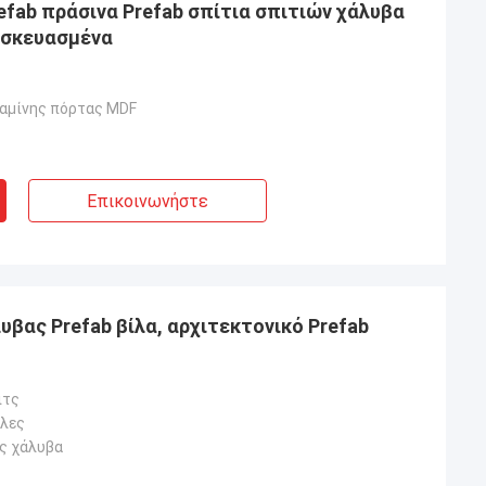
efab πράσινα Prefab σπίτια σπιτιών χάλυβα
ασκευασμένα
αμίνης πόρτας MDF
Επικοινωνήστε
βας Prefab βίλα, αρχιτεκτονικό Prefab
ιτς
ίλες
ς χάλυβα
Σημάδι