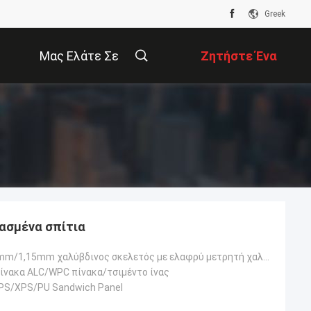
Greek
Μας Ελάτε Σε
Ζητήστε Ένα
Επαφή Με
Απόσπασμα
ασμένα σπίτια
0,75mm/0,95mm/1,15mm χαλύβδινος σκελετός με ελαφρύ μετρητή χαλύβδινου σκελετού AZ150, σύστημα οροφής
ίνακα ALC/WPC πίνακα/τσιμέντο ίνας
EPS/XPS/PU Sandwich Panel