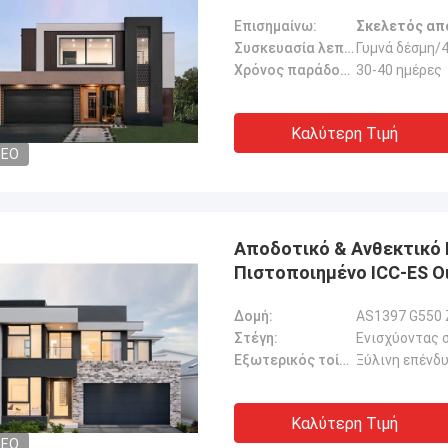
Επισημαίνω:
Σκελετός από
Συσκευασία λεπτομέρειες:
Γυμνά δέσμη/
Χρόνος παράδοσης:
30-40 ημέρες
Καλύτερη Τιμή
DEO
Αποδοτικό & Ανθεκτικό 
Πιστοποιημένο ICC-ES Οι
Δομή:
AS1397 G550 
Στέγη:
Ενισχύοντας 
Εξωτερικός τοίχος:
Ξύλινη επένδ
Καλύτερη Τιμή
DEO