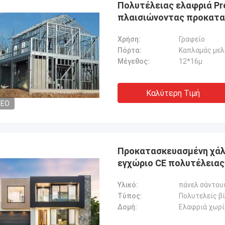
Πολυτέλειας ελαφριά Pr
πλαισιώνοντας προκατ
Χρήση:
Γραφείο
Πόρτα:
Καπλαμάς μελ
Μέγεθος:
12*16μ
Καλύτερη Τιμή
DEO
Προκατασκευασμένη χάλυ
εγχώριο CE πολυτέλειας
Υλικό:
πάνελ σάντου
Τύπος:
Πολυτελείς β
Δομή:
Ελαφριά χωρί
Gary
Βαρίδι