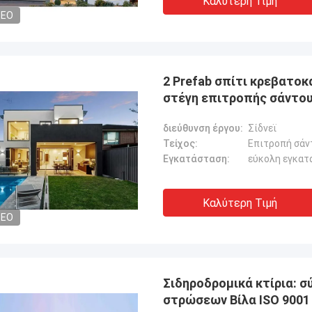
Καλύτερη Τιμή
DEO
2 Prefab σπίτι κρεβατο
στέγη επιτροπής σάντου
διεύθυνση έργου:
Σίδνεϊ
Τείχος:
Επιτροπή σάν
Εγκατάσταση:
εύκολη εγκατ
Καλύτερη Τιμή
DEO
Σιδηροδρομικά κτίρια: 
στρώσεων Βίλα ISO 9001