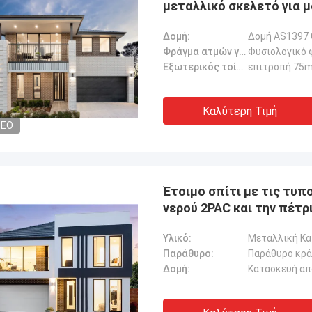
μεταλλικό σκελετό για 
Δομή:
Δομή AS1397 
Φράγμα ατμών για στέγη:
Φυσιολογικό 
Εξωτερικός τοίχος claddin:
επιτροπή 75
Καλύτερη Τιμή
DEO
Έτοιμο σπίτι με τις τυ
νερού 2PAC και την πέτρ
σάντουιτς
Υλικό:
Μεταλλική Κ
Παράθυρο:
Παράθυρο κρά
Δομή:
Κατασκευή απ