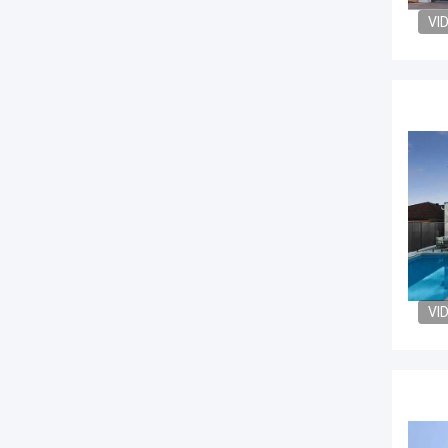
VI
VI