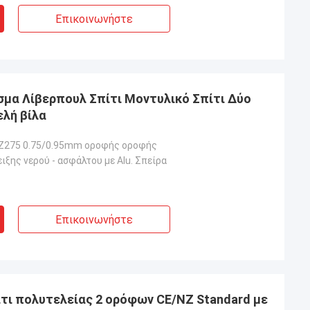
Επικοινωνήστε
εγώ είναι ευτυχής
Είμαι πολύ ευτυχής να εργαστώ με το
 εγώ είναι επίσης
deepblue, θα συνεχίσω να συνεργάζομαι
στις ζωές.
στο μέλλον.
μα Λίβερπουλ Σπίτι Μοντυλικό Σπίτι Δύο
ελή βίλα
Z275 0.75/0.95mm οροφής οροφής
ξης νερού ‐ ασφάλτου με Alu. Σπείρα
Επικοινωνήστε
ι πολυτελείας 2 ορόφων CE/NZ Standard με