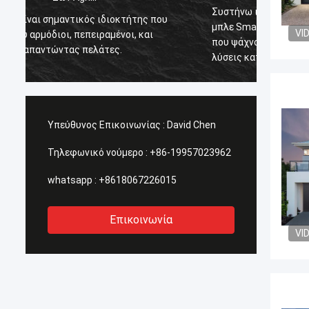
Συστήνω ιδιαίτερα το Δαβίδ από βαθύ
υ
Η ομαδ
μπλε Smarthouse για τους ανθρώπους
VI
πολύ σ
που ψάχνουν τις με χαλύβδινο σκελετό
εμπιστ
λύσεις κατοικίας που μπορούν να
σταλούν οπουδήποτε στον κόσμο.
Υπεύθυνος Επικοινωνίας :
David Chen
Τηλεφωνικό νούμερο :
+86-19957023962
whatsapp :
+8618067226015
Επικοινωνία
VI