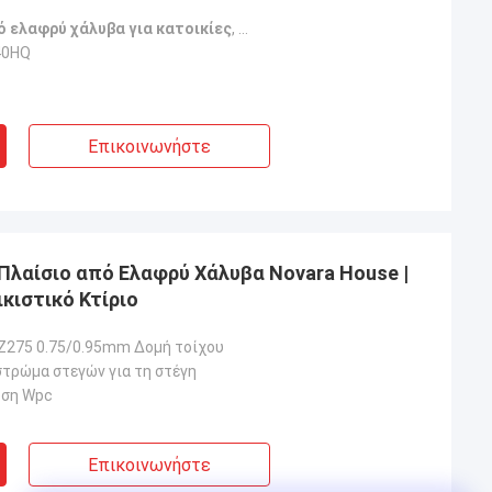
 ελαφρύ χάλυβα για κατοικίες
,
Προκατασκευασμένη βίλα με ISO 
40HQ
Επικοινωνήστε
Πλαίσιο από Ελαφρύ Χάλυβα Novara House |
κιστικό Κτίριο
Z275 0.75/0.95mm Δομή τοίχου
στρώμα στεγών για τη στέγη
υση Wpc
Επικοινωνήστε