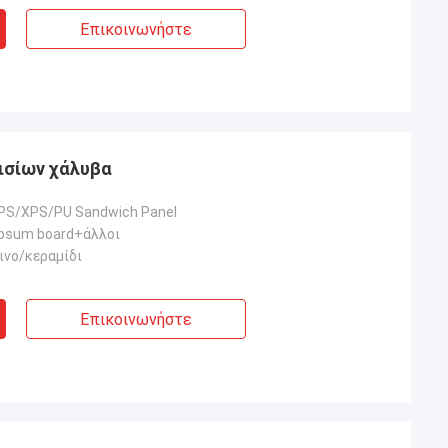
Επικοινωνήστε
αισίων χάλυβα
EPS/XPS/PU Sandwich Panel
psum board+άλλοι
ινο/κεραμίδι
Επικοινωνήστε