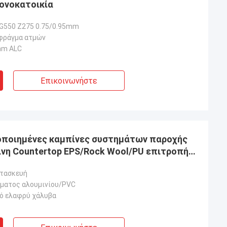
μονοκατοικία
G550 Z275 0.75/0.95mm
φράγμα ατμών
mm ALC
Επικοινωνήστε
ποποιημένες καμπίνες συστημάτων παροχής
ινη Countertop EPS/Rock Wool/PU επιτροπή
ατασκευή
ματος αλουμινίου/PVC
ό ελαφρύ χάλυβα