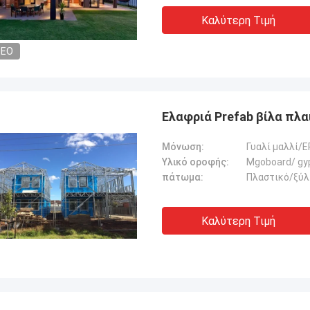
Καλύτερη Τιμή
DEO
Ελαφριά Prefab βίλα πλ
Μόνωση:
Γυαλί μαλλί/
Υλικό οροφής:
Mgoboard/ gy
πάτωμα:
Πλαστικό/ξύλ
Καλύτερη Τιμή