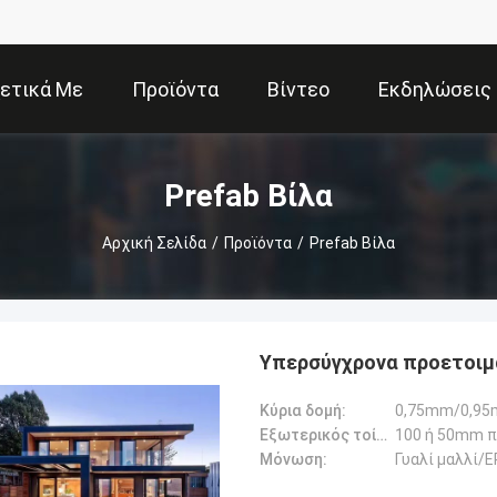
ετικά Με
Προϊόντα
Βίντεο
Εκδηλώσεις
Εμάς
Prefab Βίλα
Αρχική Σελίδα
/
Προϊόντα
/
Prefab Βίλα
Υπερσύγχρονα προετοιμ
Κύρια δομή:
Εξωτερικός τοίχος:
100 ή 50mm π
Μόνωση:
Γυαλί μαλλί/