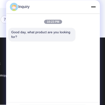
Inquiry
7
8
10:23 PM
Good day, what product are you looking 
for?
Προϊόντα
Prefab σπίτι χάλυβα
ς
Prefab βίλα
Prefab εξαρτήσεις σπιτιών
 Απορρήτου
Όλες οι κατηγορίες