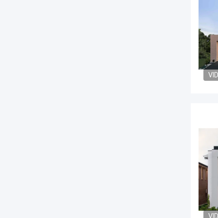
VI
VI