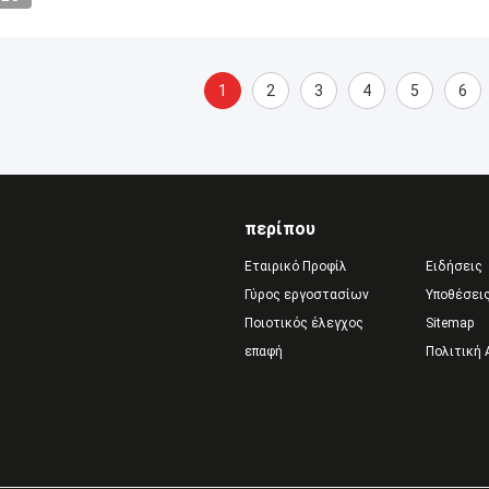
1
2
3
4
5
6
περίπου
Εταιρικό Προφίλ
Ειδήσεις
Γύρος εργοστασίων
Υποθέσει
Ποιοτικός έλεγχος
Sitemap
επαφή
Πολιτική