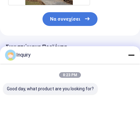
Να συνεχίσει
Συνιστώμενα Προϊόντα
Inquiry
8:23 PM
Good day, what product are you looking for?
Προσαρμοσμένο
Προσαρμοσμένα
Σύστημα
σύγχρονο ύφος
Ελαφριά Χάλυβα
Προκατασκευ
σχεδίου που χτίζει
Προσχηματισμένα
Μεταλλικών
τις βίλες ελαφριάς
Μεταλλικά Σπίτια
Κατασκευών
χάλυβα
Αδιάσειστα 100
Εργοστασιακή
Καλύτερη τιμή
Καλύτερη τιμή
Καλύτερη 
πολυτέλειας δομών
Χρόνια Ζωής Σπίτι
Κατασκευής Βί
Prefab ή
Κινέζικου Στυλ
Νέο Σχέδιο