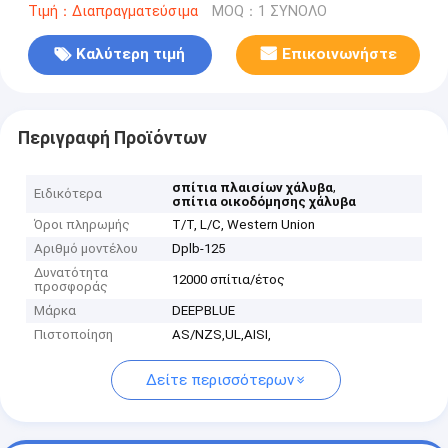
Τιμή：Διαπραγματεύσιμα
MOQ：1 ΣΥΝΟΛΟ
Καλύτερη τιμή
Επικοινωνήστε
Περιγραφή Προϊόντων
,
σπίτια πλαισίων χάλυβα
Ειδικότερα
σπίτια οικοδόμησης χάλυβα
Όροι πληρωμής
T/T, L/C, Western Union
Αριθμό μοντέλου
Dplb-125
Δυνατότητα
12000 σπίτια/έτος
προσφοράς
Μάρκα
DEEPBLUE
Πιστοποίηση
AS/NZS,UL,AISI,
Δείτε περισσότερων