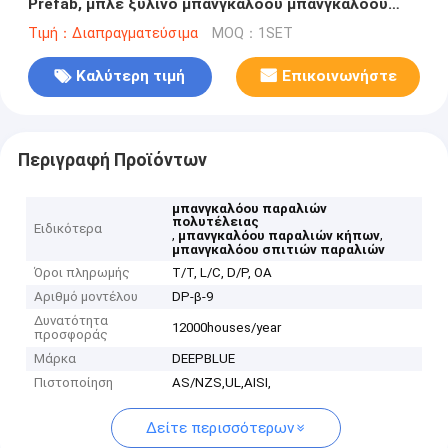
Prefab, μπλε ξύλινο μπανγκαλόου μπανγκαλόου
εγχώριων παραλιών
Τιμή：Διαπραγματεύσιμα
MOQ：1SET
Καλύτερη τιμή
Επικοινωνήστε
Περιγραφή Προϊόντων
μπανγκαλόου παραλιών
πολυτέλειας
Ειδικότερα
,
,
μπανγκαλόου παραλιών κήπων
μπανγκαλόου σπιτιών παραλιών
Όροι πληρωμής
T/T, L/C, D/P, OA
Αριθμό μοντέλου
DP-β-9
Δυνατότητα
12000houses/year
προσφοράς
Μάρκα
DEEPBLUE
Πιστοποίηση
AS/NZS,UL,AISI,
Δείτε περισσότερων