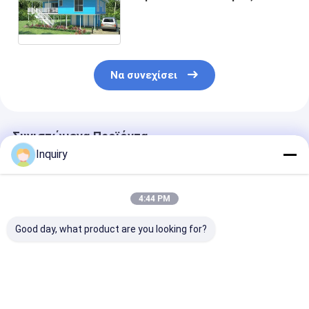
Prefab, μπλε ξύλινο
μπανγκαλόου μπανγκαλόου
εγχώριων παραλιών
Να συνεχίσει
Συνιστώμενα Προϊόντα
Inquiry
4:44 PM
Good day, what product are you looking for?
Προσυσκευασμένα
Προκατασκευασμένο
ΓΕΡΑΣΜΑΛΟΣ
ξύλινα σπίτια
Σπίτι από Ελαφρύ
Προετοιμασμ
γρήγορη
Χάλυβα, Γραφεία,
ξύλινο μπάνγ
συναρμολόγηση
Καταλύματα, Όλα
με ελαφρύ χά