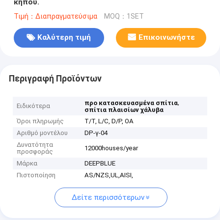
κήπου.
Τιμή：Διαπραγματεύσιμα
MOQ：1SET
Καλύτερη τιμή
Επικοινωνήστε
Περιγραφή Προϊόντων
,
προ κατασκευασμένα σπίτια
Ειδικότερα
σπίτια πλαισίων χάλυβα
Όροι πληρωμής
T/T, L/C, D/P, OA
Αριθμό μοντέλου
DP-γ-04
Δυνατότητα
12000houses/year
προσφοράς
Μάρκα
DEEPBLUE
Πιστοποίηση
AS/NZS,UL,AISI,
Δείτε περισσότερων