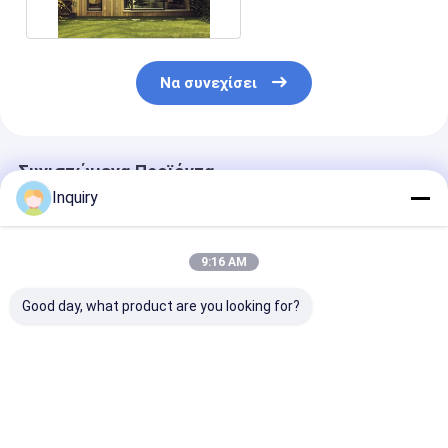
Να συνεχίσει
Συνιστώμενα Προϊόντα
Inquiry
9:16 AM
Good day, what product are you looking for?
Prefab εγχώρια
Ανοικτό
Προσφορά Κή
ελαφριά σύγχρονα
Προετοιμασμένο
Στούντιο Ελα
μορφωματικά
Σπίτι Ελαφρύ
Προκατασκευ
σπίτια πλαισίων
Χάλυβα Κατασκευή
Σπίτι από Χά
χάλυβα σπιτιών Eco
Προετοιμασμένο
Πολυτελές Σπί
Καλύτερη τιμή
Καλύτερη τιμή
Καλύτερη 
Prefab
Σπίτι για το
Γονείς