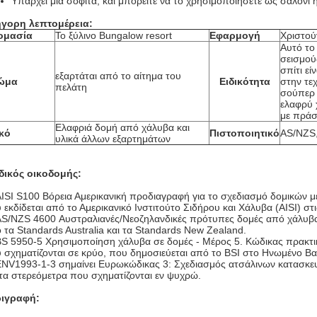
Υπάρχει μια σοφίτα, και μπορείτε να το χρησιμοποιήσετε ως σαλόνι
γορη λεπτομέρεια:
ομασία
Το ξύλινο Bungalow resort
Εφαρμογή
Χριστού
Αυτό το
σεισμού
σπίτι εί
εξαρτάται από το αίτημα του
ώμα
Ειδικότητα
στην τε
πελάτη
σούπερ 
ελαφρύ 
με πράσ
Ελαφριά δομή από χάλυβα και
κό
Πιστοποιητικό
AS/NZS,
υλικά άλλων εξαρτημάτων
ικός οικοδομής:
AISI S100 Βόρεια Αμερικανική προδιαγραφή για το σχεδιασμό δομικών 
 εκδίδεται από το Αμερικανικό Ινστιτούτο Σιδήρου και Χάλυβα (AISI) στ
AS/NZS 4600 Αυστραλιανές/Νεοζηλανδικές πρότυπες δομές από χάλυβα 
 τα Standards Australia και τα Standards New Zealand.
BS 5950-5 Χρησιμοποίηση χάλυβα σε δομές - Μέρος 5. Κώδικας πρακτι
 σχηματίζονται σε κρύο, που δημοσιεύεται από το BSI στο Ηνωμένο Βασ
ENV1993-1-3 σημαίνει Ευρωκώδικας 3: Σχεδιασμός ατσάλινων κατασκευ
 τα στερεόμετρα που σχηματίζονται εν ψυχρώ.
ιγραφή: