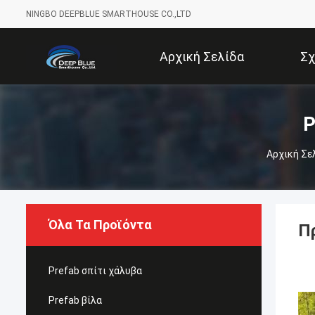
NINGBO DEEPBLUE SMARTHOUSE CO.,LTD
Αρχική Σελίδα
Σχ
P
Αρχική Σε
Όλα Τα Προϊόντα
Π
Prefab σπίτι χάλυβα
Prefab βίλα