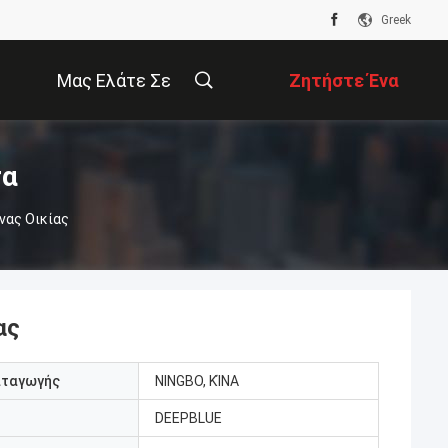
Greek
Μας Ελάτε Σε
Ζητήστε Ένα
Επαφή Με
Απόσπασμα
τα
νας Οικίας
ας
αταγωγής
NINGBO, ΚΊΝΑ
DEEPBLUE