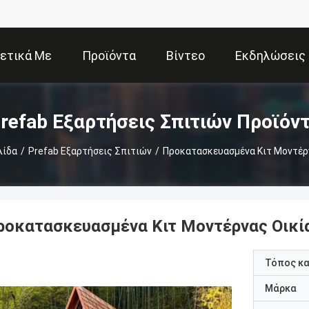
ετικά Με
Προϊόντα
Βίντεο
Εκδηλώσεις
Εμάς
refab Εξαρτήσεις Σπιτιών Προϊόν
λίδα
/
Prefab Εξαρτήσεις Σπιτιών
/
Προκατασκευασμένα Κιτ Μοντέρ
ροκατασκευασμένα Κιτ Μοντέρνας Οικί
Τόπος κ
Μάρκα