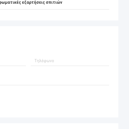
ος, τους
να είναι συνεργάτες, και εγώ είναι επίσης
ωματικές εξαρτήσεις σπιτιών
ευτυχής να γίνει φίλοι στις ζωές.