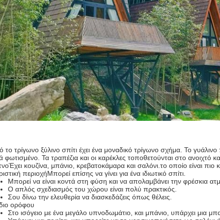
ό το τρίγωνο ξύλινο σπίτι έχει ένα μοναδικό τρίγωνο σχήμα. Το γυάλιν
ά φωτισμένο. Τα τραπέζια και οι καρέκλες τοποθετούνται στο ανοιχτό κα
πνοΈχει κουζίνα, μπάνιο, κρεβατοκάμαρα και σαλόνι.το οποίο είναι πιο 
ριστική περιοχήΜπορεί επίσης να γίνει για ένα ιδιωτικό σπίτι.
Μπορεί να είναι κοντά στη φύση και να απολαμβάνει την φρέσκια ατ
Ο απλός σχεδιασμός του χώρου είναι πολύ πρακτικός.
Σου δίνω την ελευθερία να διασκεδάζεις όπως θέλεις.
διο ορόφου
Στο ισόγειο με ένα μεγάλο υπνοδωμάτιο, και μπάνιο, υπάρχει μια μπ