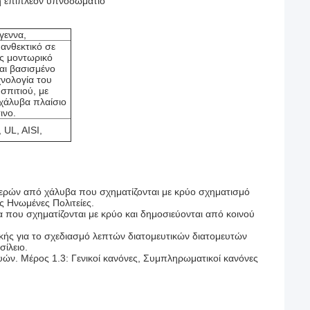
 ή επιπλέον υπνοδωμάτιο
γεννα,
 ανθεκτικό σε
ς μοντωρικό
ναι βασισμένο
χνολογία του
σπιτιού, με
χάλυβα πλαίσιο
ινο.
 UL, AISI,
μερών από χάλυβα που σχηματίζονται με κρύο σχηματισμό
ις Ηνωμένες Πολιτείες.
που σχηματίζονται με κρύο και δημοσιεύονται από κοινού
κής για το σχεδιασμό λεπτών διατομευτικών διατομευτών
ίλειο.
ών. Μέρος 1.3: Γενικοί κανόνες, Συμπληρωματικοί κανόνες