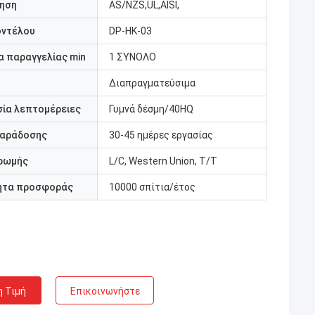
ηση
AS/NZS,UL,AISI,
οντέλου
DP-HK-03
 παραγγελίας min
1 ΣΥΝΟΛΟ
Διαπραγματεύσιμα
ία λεπτομέρειες
Γυμνά δέσμη/40HQ
παράδοσης
30-45 ημέρες εργασίας
ρωμής
L/C, Western Union, T/T
ητα προσφοράς
10000 σπίτια/έτος
η Τιμή
Επικοινωνήστε