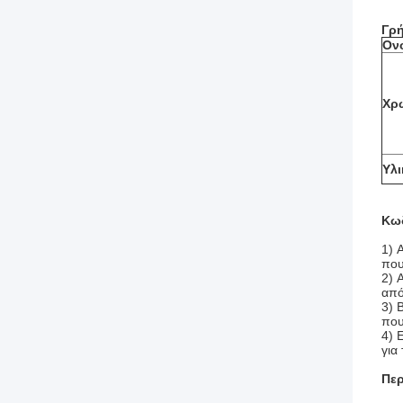
Γρή
Ον
Χρ
Υλι
Κωδ
1) 
που
2) 
από
3) 
που
4) 
για
Περ