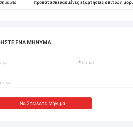
πολύ σοβαρή και αρμόδι
σημαίνω
προκατασκευασμένες εξαρτήσεις σπιτιών
,
μορφ
χνουν τις με χαλύβδινο σκελετό
εμπιστεύομαι.
 κατοικίας που μπορούν να
ν οπουδήποτε στον κόσμο.
ΉΣΤΕ ΈΝΑ ΜΉΝΥΜΑ
Να Στείλετε Μήνυμα