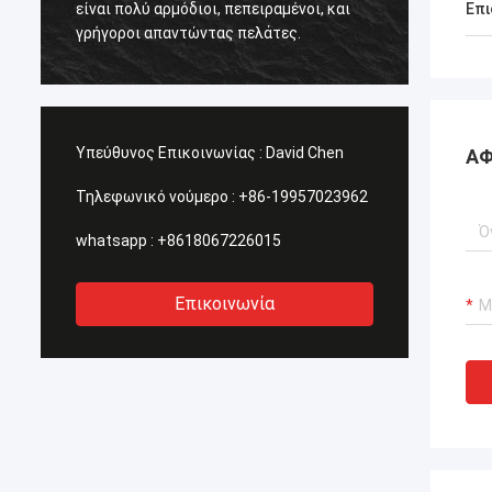
είναι πολύ αρμόδιοι, πεπειραμένοι, και
Επι
που ψά
γρήγοροι απαντώντας πελάτες.
.
λύσεις
σταλού
Υπεύθυνος Επικοινωνίας :
David Chen
ΑΦ
Τηλεφωνικό νούμερο :
+86-19957023962
whatsapp :
+8618067226015
Επικοινωνία