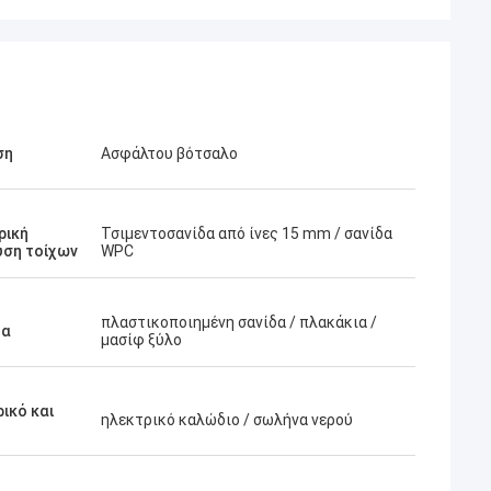
ση
Ασφάλτου βότσαλο
ρική
Τσιμεντοσανίδα από ίνες 15 mm / σανίδα
υση τοίχων
WPC
πλαστικοποιημένη σανίδα / πλακάκια /
μα
μασίφ ξύλο
ικό και
ηλεκτρικό καλώδιο / σωλήνα νερού
Βαρίδι
eepblue είναι
Τι μια θαυμάσια ομάδα, εγώ είναι ευτυχής