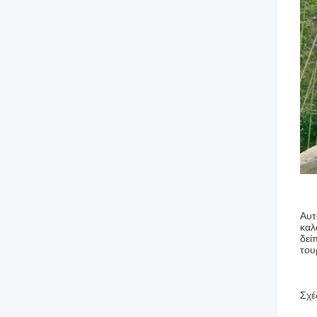
Αυτ
καλ
δεί
του
Σχέ