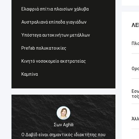
Ελαφριά σπίτια πλαισίων χάλυβα
Αυστραλιανά επίπεδα γιαγιάδων
ΛΕ
Υπόστεγα αυτοκινήτων μετάλλων
Πλα
Prefab πολυκατοικίες
Κινητό νοσοκομείο εκστρατείας
Ορ
Καμπίνα
Εσ
τοί
Άλ
Σων Aghili
Συστήν
Ο Δαβίδ είναι σημαντικός ιδιοκτήτης που
μπλε 