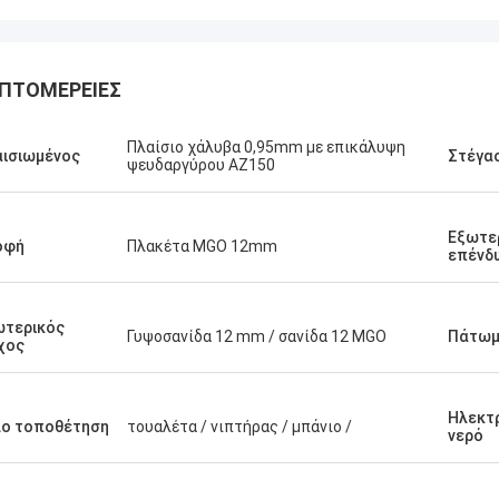
ΠΤΟΜΈΡΕΙΕΣ
Πλαίσιο χάλυβα 0,95mm με επικάλυψη
ισιωμένος
Στέγα
ψευδαργύρου AZ150
Εξωτε
οφή
Πλακέτα MGO 12mm
επένδ
ωτερικός
Γυψοσανίδα 12 mm / σανίδα 12 MGO
Πάτω
χος
Ηλεκτρ
λο τοποθέτηση
τουαλέτα / νιπτήρας / μπάνιο /
Τύμβοι του Michael
νερό
Gary
ω ιδιαίτερα το Δαβίδ από βαθύ
Η ομαδική εργασία του D
Smarthouse για τους ανθρώπους