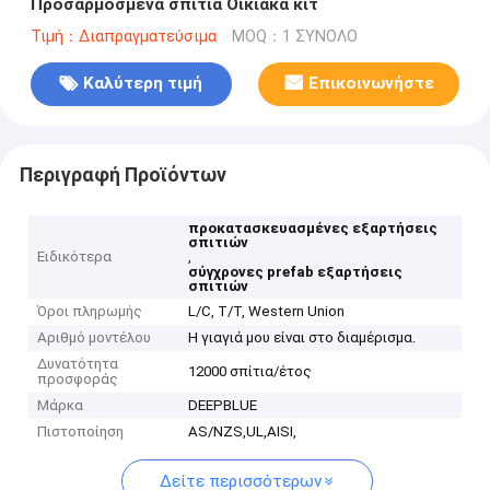
Προσαρμοσμένα σπίτια Οικιακά κιτ
Τιμή：Διαπραγματεύσιμα
MOQ：1 ΣΥΝΟΛΟ
Καλύτερη τιμή
Επικοινωνήστε
Περιγραφή Προϊόντων
προκατασκευασμένες εξαρτήσεις
σπιτιών
Ειδικότερα
,
σύγχρονες prefab εξαρτήσεις
σπιτιών
Όροι πληρωμής
L/C, T/T, Western Union
Αριθμό μοντέλου
Η γιαγιά μου είναι στο διαμέρισμα.
Δυνατότητα
12000 σπίτια/έτος
προσφοράς
Μάρκα
DEEPBLUE
Πιστοποίηση
AS/NZS,UL,AISI,
Δείτε περισσότερων