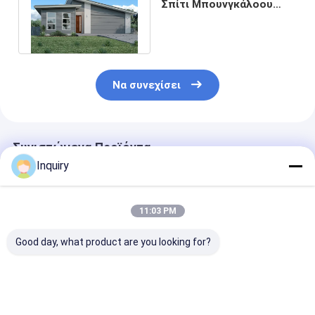
Σπίτι Μπουνγκάλοου
Προσαρμοσμένα σπίτια
Οικιακά κιτ
Να συνεχίσει
Συνιστώμενα Προϊόντα
Inquiry
11:03 PM
Good day, what product are you looking for?
Υψηλού επιπέδου
Κατασκευασμένη
Ελαφρύ χάλυβ
πολυτελή μονωτικά
επένδυσης Wpc προ
Μοδική
προετοιμασμένα
σύγχρονες Prefab
προετοιμασμ