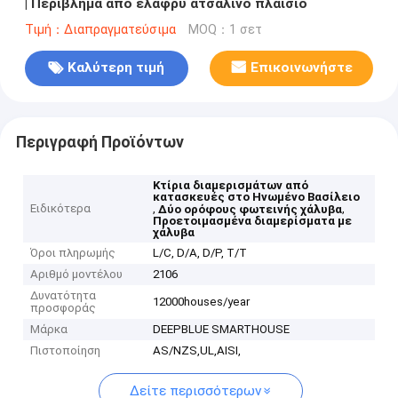
| Περίβλημα από ελαφρύ ατσάλινο πλαίσιο
Τιμή：Διαπραγματεύσιμα
MOQ：1 σετ
Καλύτερη τιμή
Επικοινωνήστε
Περιγραφή Προϊόντων
Κτίρια διαμερισμάτων από
κατασκευές στο Ηνωμένο Βασίλειο
Ειδικότερα
,
,
Δύο ορόφους φωτεινής χάλυβα
Προετοιμασμένα διαμερίσματα με
χάλυβα
Όροι πληρωμής
L/C, D/A, D/P, T/T
Αριθμό μοντέλου
2106
Δυνατότητα
12000houses/year
προσφοράς
Μάρκα
DEEPBLUE SMARTHOUSE
Πιστοποίηση
AS/NZS,UL,AISI,
Δείτε περισσότερων