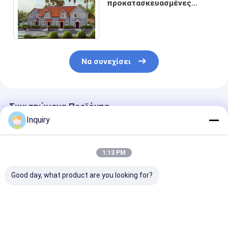
προκατασκευασμένες
πολυκατοικίες | Περίβλημα
από ελαφρύ ατσάλινο
πλαίσιο
Να συνεχίσει
Συνιστώμενα Προϊόντα
Inquiry
1:13 PM
Good day, what product are you looking for?
Στέγαση Βίλα
Ελαφριά Prefab βίλα
Σύγχρονη
Προσυσκευασμένο
σπιτιών πλαισίων
Προκατασκευ
Χάλυβα Σπίτι
χάλυβα πορτών
Βίλα