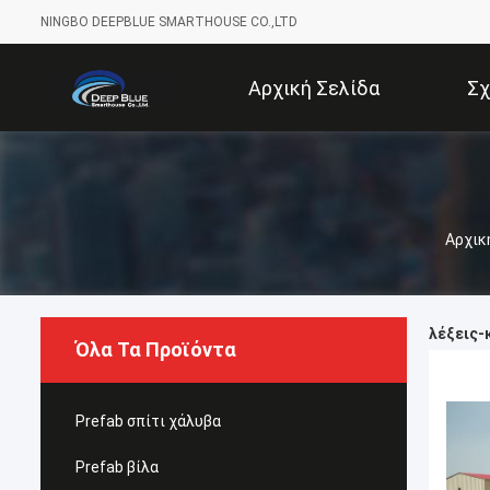
NINGBO DEEPBLUE SMARTHOUSE CO.,LTD
Αρχική Σελίδα
Σχ
Αρχικ
λέξεις-κ
Όλα Τα Προϊόντα
Prefab σπίτι χάλυβα
Prefab βίλα