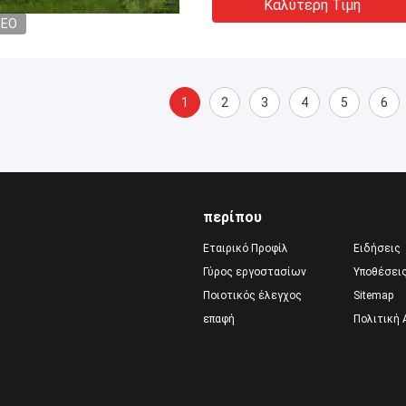
Καλύτερη Τιμή
DEO
1
2
3
4
5
6
περίπου
Εταιρικό Προφίλ
Ειδήσεις
Γύρος εργοστασίων
Υποθέσει
Ποιοτικός έλεγχος
Sitemap
επαφή
Πολιτική