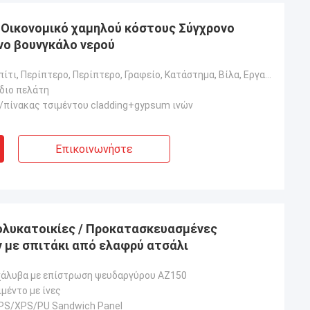
Οικονομικό χαμηλού κόστους Σύγχρονο
νο βουνγκάλο νερού
Ξενοδοχείο, Σπίτι, Περίπτερο, Περίπτερο, Γραφείο, Κατάστημα, Βίλα, Εργαστήριο, Φυτό
έδιο πελάτη
/πίνακας τσιμέντου cladding+gypsum ινών
Επικοινωνήστε
λυκατοικίες / Προκατασκευασμένες
 με σπιτάκι από ελαφρύ ατσάλι
χάλυβα με επίστρωση ψευδαργύρου AZ150
μέντο με ίνες
EPS/XPS/PU Sandwich Panel
Βαρίδι