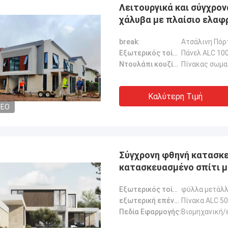
Λειτουργικά και σύγχρο
χάλυβα με πλαίσιο ελαφ
break:
Ατσάλινη Πόρ
Εξωτερικός τοίχος:
Πάνελ ALC 10
Ντουλάπι κουζίνας:
Πίνακας σωμα
Καλύτερη Τιμή
DEO
Σύγχρονη φθηνή κατασκε
κατασκευασμένο σπίτι μ
Εξωτερικός τοίχος:
φύλλα μετάλ
εξωτερική επένδυση τοίχων:
Πίνακα ALC 5
Πεδία Εφαρμογής:
Βιομηχανική/