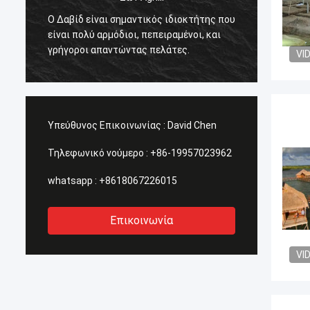
Συστήν
Ο Δαβίδ είναι σημαντικός ιδιοκτήτης που
μπλε 
είναι πολύ αρμόδιοι, πεπειραμένοι, και
που ψά
γρήγοροι απαντώντας πελάτες.
VI
.
λύσεις
σταλού
Υπεύθυνος Επικοινωνίας :
David Chen
Τηλεφωνικό νούμερο :
+86-19957023962
whatsapp :
+8618067226015
Επικοινωνία
VI