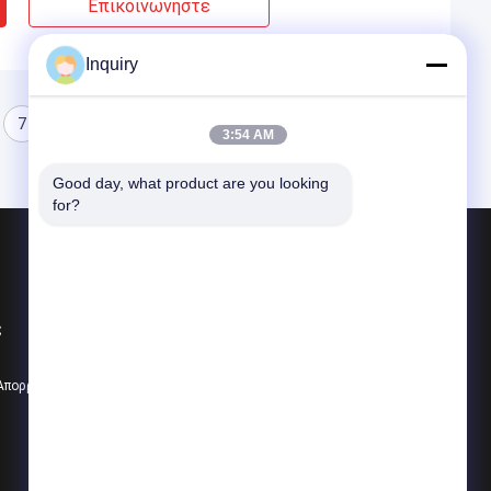
Επικοινωνήστε
Inquiry
7
8
3:54 AM
Good day, what product are you looking 
for?
Προϊόντα
Prefab σπίτι χάλυβα
ς
Prefab βίλα
Prefab εξαρτήσεις σπιτιών
 Απορρήτου
Όλες οι κατηγορίες