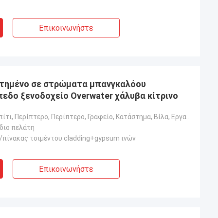
eepblue είναι
Τι μια θαυμάσια ομάδα, εγώ είναι ευτυχής
ος, τους
να είναι συνεργάτες, και εγώ είναι επίσης
Επικοινωνήστε
ευτυχής να γίνει φίλοι στις ζωές.
ετημένο σε στρώματα μπανγκαλόου
δο ξενοδοχείο Overwater χάλυβα κίτρινο
Ξενοδοχείο, Σπίτι, Περίπτερο, Περίπτερο, Γραφείο, Κατάστημα, Βίλα, Εργαστήριο, Φυτό
έδιο πελάτη
/πίνακας τσιμέντου cladding+gypsum ινών
Επικοινωνήστε