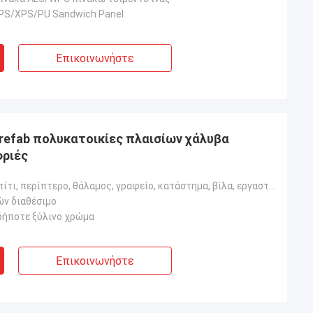
EPS/XPS/PU Sandwich Panel
Επικοινωνήστε
Prefab πολυκατοικίες πλαισίων χάλυβα
φριές
Ξενοδοχείο, σπίτι, περίπτερο, θάλαμος, γραφείο, κατάστημα, βίλα, εργαστήριο, εγκαταστάσεις
ών διαθέσιμο
δήποτε ξύλινο χρώμα
Επικοινωνήστε