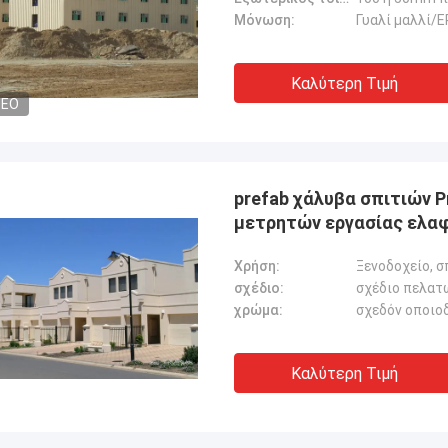
Μόνωση:
Γυαλί μαλλί/
Καλύτερη Τιμή
DEO
prefab χάλυβα σπιτιών 
μετρητών εργασίας ελα
Χρήση:
σχέδιο:
σχέδιο πελατ
χρώμα:
σχεδόν οποιο
Καλύτερη Τιμή