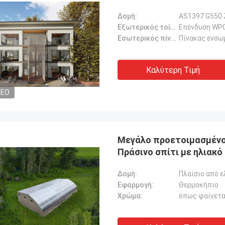
Δομή:
AS1397 G550 
Εξωτερικός τοίχος:
Επένδυση WPC
Εσωτερικός πίνακας τοίχου (ξηρή περιοχή):
Πίνακας ενσω
Καλύτερη Τιμή
DEO
Μεγάλο προετοιμασμένο 
Πράσινο σπίτι με ηλιακό
Δομή:
Πλαίσιο από 
Εφαρμογή:
Θερμοκήπιο
Χρώμα:
όπως φαίνετα