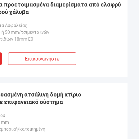
να προετοιμασμένα διαμερίσματα από ελαφρύ
ρού χάλυβα
τα Ασφαλείας
0 ή 50 mm/τσιμέντο ινών
τιδίων 18mm E0
Επικοινωνήστε
υασμένη ατσάλινη δομή κτίριο
ε επιφανειακό σύστημα
λου
0 mm
εμπορική/κατοικημένη