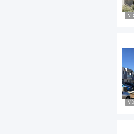
VI
VI