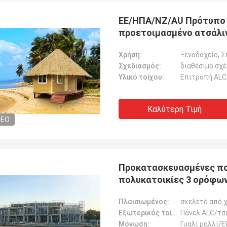
ΕΕ/ΗΠΑ/NZ/AU Πρότυπο 
προετοιμασμένο ατσάλι
Χρήση:
Σχεδιασμός:
διαθέσιμο σχ
Υλικό τοίχου:
Επιτροπή ALC
Καλύτερη Τιμή
DEO
Προκατασκευασμένες πο
πολυκατοικίες 3 ορόφων
Πλαισιωμένος:
σκελετό από 
Εξωτερικός τοίχος:
Πάνελ ALC/τσι
Τύμβοι του Michael
Μόνωση:
Γυαλί μαλλί/
Gary