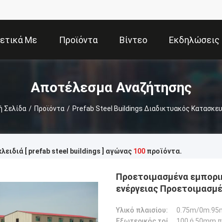
ετικά Με
Προϊόντα
Βίντεο
Εκδηλώσεις
Εμάς
Αποτέλεσμα Αναζήτησης
ή Σελίδα
/
Προϊόντα
/
Prefab Steel Buildings Διαδικτυακός Κατασκε
λειδιά [ prefab steel buildings ] αγώνας
100
προϊόντα.
Προετοιμασμένα εμπορικ
ενέργειας Προετοιμασμέ
Υλικό πλαισίου:
Εξωτερικός τοίχος:
100 ή 50mm π