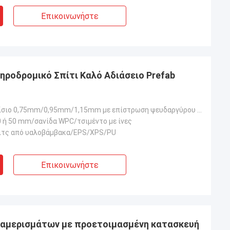
Επικοινωνήστε
ηροδρομικό Σπίτι Καλό Αδιάσειο Prefab
Ατσάλινο πλαίσιο 0,75mm/0,95mm/1,15mm με επίστρωση ψευδαργύρου AZ150
0 ή 50 mm/σανίδα WPC/τσιμέντο με ίνες
ιτς από υαλοβάμβακα/EPS/XPS/PU
Επικοινωνήστε
ιαμερισμάτων με προετοιμασμένη κατασκευή