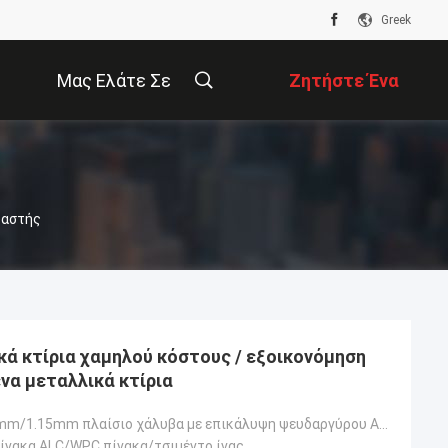
Greek
Μας Ελάτε Σε
Ζητήστε Ένα
Επαφή Με
Απόσπασμα
υαστής
ά κτίρια χαμηλού κόστους / εξοικονόμηση
να μεταλλικά κτίρια
0.75m/0m.95mm/1.15mm πλαίσιο χάλυβα με επικάλυψη ψευδαργύρου AZ150
ίνακα ALC/WPC πίνακα/τσιμέντο ίνας