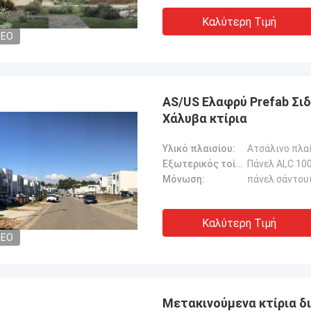
Καλύτερη Τιμή
DEO
AS/US Ελαφρύ Prefab Σιδ
Χάλυβα κτίρια
Υλικό πλαισίου:
Εξωτερικός τοίχος:
Πάνελ ALC 10
Μόνωση:
πάνελ σάντου
Καλύτερη Τιμή
DEO
Μετακινούμενα κτίρια δ