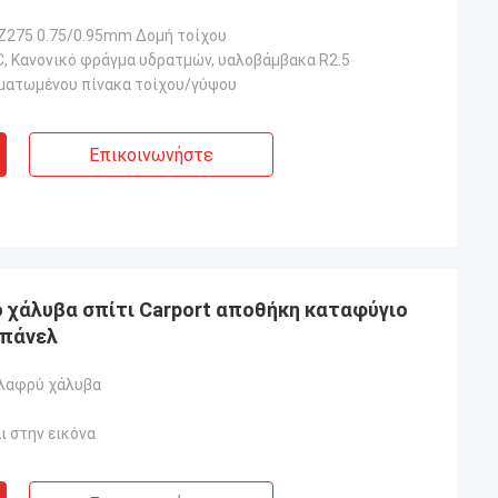
Z275 0.75/0.95mm Δομή τοίχου
, Κανονικό φράγμα υδρατμών, υαλοβάμβακα R2.5
ματωμένου πίνακα τοίχου/γύψου
Επικοινωνήστε
χάλυβα σπίτι Carport αποθήκη καταφύγιο
 πάνελ
ελαφρύ χάλυβα
ι στην εικόνα