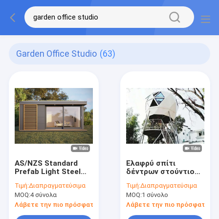
Garden Office Studio
(63)
AS/NZS Standard
Ελαφρύ σπίτι
Prefab Light Steel
δέντρων στούντιο
Garden/Yard Studio
εγχώριων Prefab
Τιμή:
Διαπραγματεύσιμα
Τιμή:
Διαπραγματεύσιμα
Granny Σπίτι
κήπων θόλων δομών
MOQ:
4 σύνολα
MOQ:
1 σύνολο
διαμέρισμα
χάλυβα μετρητών
Διακοπών
Λάβετε την πιο πρόσφατη τιμή
Λάβετε την πιο πρόσφατη τι
Μοντυλικό σπίτι