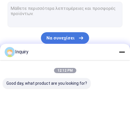
Prefab εξαρτήσεις σπιτιών
Φορητό καταφύγιο έκτακτης ανάγκης
Prefab στούντιο κήπων
Να συνεχίσει
Προκατασκευασμένο μικροσκοπικό σπίτι
Inquiry
Προκατασκευασμένο σπίτι
Οι Κατηγορίες Μας
Prefab τροχόσπιτα
12:12 PM
Prefab μορφωματικά σπίτια
Good day, what product are you looking for?
Prefab σπίτια μπανγκαλόου
Μπανγκαλόου εγχώριων παραλιών
Prefab σπίτι χάλυβα
Prefab βίλα
Prefab εξαρτ
Μπανγκαλόου Overwater
σπιτιών