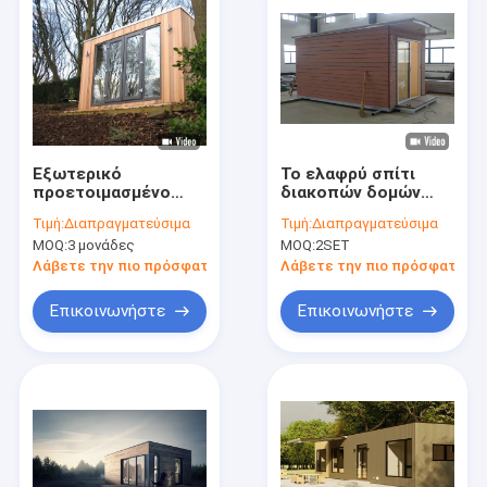
Εξωτερικό
Το ελαφρύ σπίτι
προετοιμασμένο
διακοπών δομών
κήπο στούντιο
χάλυβα/
Τιμή:
Διαπραγματεύσιμα
Τιμή:
Διαπραγματεύσιμα
ελαφρύ χάλυβα
προκατασκεύασε το
MOQ:
3 μονάδες
MOQ:
2SET
πλαίσιο αποθήκευση
στούντιο κήπων για
με αδιάβροχο
τη διαβίωση
Λάβετε την πιο πρόσφατη τιμή
Λάβετε την πιο πρόσφατη τι
θέρετρο ξενοδοχείο
διακοπών
Custom House
Επικοινωνήστε
Επικοινωνήστε
καλύτερη τιμή
Σπίτι
Προϊόντα
Βίντεο