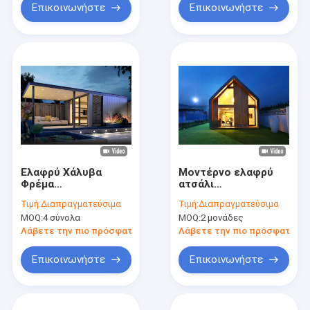
Επικοινωνήστε
Επικοινωνήστε
Ελαφρύ Χάλυβα
Μοντέρνο ελαφρύ
Φρέμα
ατσάλι
Προσυσκευασμένα
Προκατασκευασμένο
Τιμή:
Διαπραγματεύσιμα
Τιμή:
Διαπραγματεύσιμα
Μοντυλικά Σπίτια
Μικρό Κήπος
MOQ:
4 σύνολα
MOQ:
2 μονάδες
Κήπος Γραφείο με
Στούντιο Θέρετρο
διπλά γυάλινα
Σπίτι Ξενοδοχείο
Λάβετε την πιο πρόσφατη τιμή
Λάβετε την πιο πρόσφατη τι
παράθυρα
Καμπίνα
Ξενοδοχειακή
Επικοινωνήστε
Επικοινωνήστε
Μονάδα