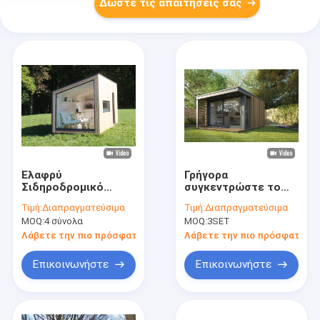
Δώστε τις απαιτήσεις σας
Ελαφρύ
Γρήγορα
Σιδηροδρομικό
συγκεντρώστε το
Σπίτι.
μορφωματικό
Τιμή:
Διαπραγματεύσιμα
Τιμή:
Διαπραγματεύσιμα
στούντιο κήπων
MOQ:
4 σύνολα
MOQ:
3SET
διακοπών ξύλινο
κατ' οίκον
Λάβετε την πιο πρόσφατη τιμή
Λάβετε την πιο πρόσφατη τι
προκατασκευασμένο
μακράς διαρκείας
Επικοινωνήστε
Επικοινωνήστε