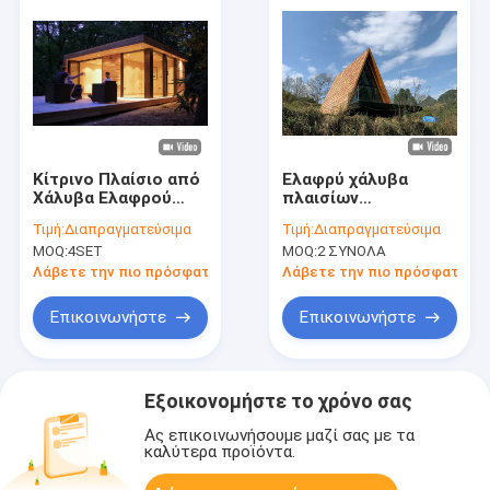
Κίτρινο Πλαίσιο από
Ελαφρύ χάλυβα
Χάλυβα Ελαφρού
πλαισίων
Τύπου Νέας
συστημάτων
Τιμή:
Διαπραγματεύσιμα
Τιμή:
Διαπραγματεύσιμα
Ζηλανδίας, Φτηνό
προτύπων σπίτι
MOQ:
4SET
MOQ:
2 ΣΥΝΟΛΑ
Προκατασκευασμένο
δέντρων στούντιο
Στούντιο Κήπου
κήπων της
Λάβετε την πιο πρόσφατη τιμή
Λάβετε την πιο πρόσφατη τι
Μικρού Μεγέθους
Αυστραλίας Prefab
Επικοινωνήστε
Επικοινωνήστε
Εξοικονομήστε το χρόνο σας
Ας επικοινωνήσουμε μαζί σας με τα
καλύτερα προϊόντα.